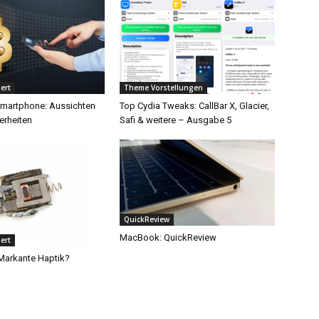
ert
Theme Vorstellungen
martphone: Aussichten
Top Cydia Tweaks: CallBar X, Glacier,
rheiten
Safi & weitere – Ausgabe 5
QuickReview
MacBook: QuickReview
ert
 Markante Haptik?