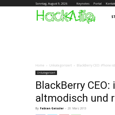
Keynotes
Portal
Kontak
Sonntag, August 9, 2026
S
Home
Unkategorisiert
BlackBerry CEO: iPhone is
Unkategorisiert
BlackBerry CEO: 
altmodisch und 
By
Fabian Geissler
-
20. März 2013