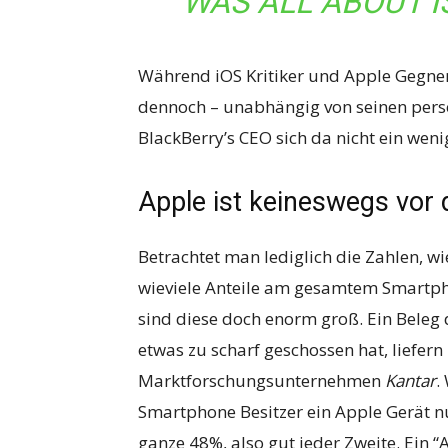
WAS ALL ABOUT I
Während iOS Kritiker und Apple Gegner
dennoch – unabhängig von seinen persön
BlackBerry’s CEO sich da nicht ein weni
Apple ist keineswegs vor
Betrachtet man lediglich die Zahlen, wi
wieviele Anteile am gesamtem Smartpho
sind diese doch enorm groß. Ein Beleg d
etwas zu scharf geschossen hat, liefern
Marktforschungsunternehmen
Kantar
.
Smartphone Besitzer ein Apple Gerät nu
ganze 48%, also gut jeder Zweite. Ein “A