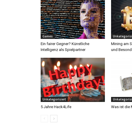
Games
Unkategorisi
Ein fairer Gegner? Künstliche
Mining am S
Intelligenz als Spielpartner
und Besonde
Unkategorisiert
Unkategorisi
5 Jahre Hack4Life
Was ist die