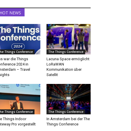
HOT NEWS
he Things Conference
The Things Conference
s war die Things
Lacuna Space ermöglicht
nference 2024 in
LoRaWAN
sterdam – Travel
Kommunikation über
sights
Satellit
he Things Conference
The Things Conference
e Things Indoor
In Amsterdam bei der The
teway Pro vorgestellt
Things Conference