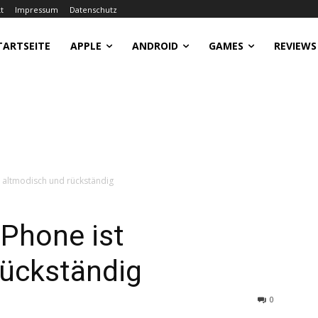
t
Impressum
Datenschutz
TARTSEITE
APPLE
ANDROID
GAMES
REVIEWS
t altmodisch und rückständig
iPhone ist
rückständig
0