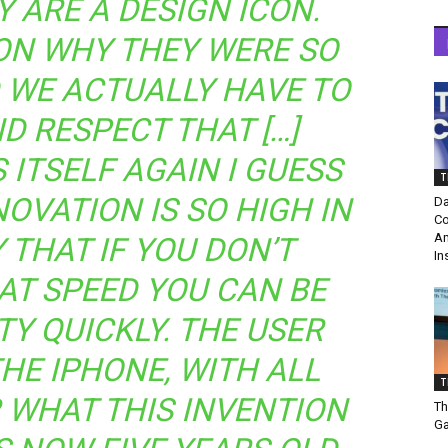
Y ARE A DESIGN ICON.
SON WHY THEY WERE SO
 WE ACTUALLY HAVE TO
D RESPECT THAT […]
 ITSELF AGAIN I GUESS
T
NOVATION IS SO HIGH IN
Da
Co
Am
 THAT IF YOU DON’T
In
AT SPEED YOU CAN BE
Y QUICKLY. THE USER
HE IPHONE, WITH ALL
T
 WHAT THIS INVENTION
Th
Ga