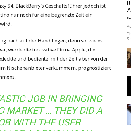
I
y S4. BlackBerry’s Geschäftsführer jedoch ist
A
tino nur noch für eine begrenzte Zeit ein
Fa
wird.
Au
Ap
Se
g nach auf der Hand liegen; denn so, wie es
r, werde die innovative Firma Apple, die
deckte und bediente, mit der Zeit aber von der
zum Nischenanbieter verkümmern, prognostiziert
ehmens.
ASTIC JOB IN BRINGING
O MARKET … THEY DID A
OB WITH THE USER