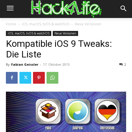
Home
iOS, macOS, tvOS & watchOS
Neue Versionen
iOS, macOS, tvOS & watchOS
Neue Versionen
Kompatible iOS 9 Tweaks:
Die Liste
By
Fabian Geissler
-
17. Oktober 2015
2