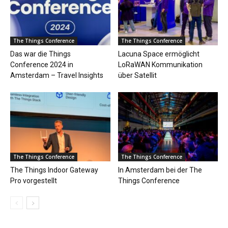
The Things Conference
The Things Conference
Das war die Things
Lacuna Space ermöglicht
Conference 2024 in
LoRaWAN Kommunikation
Amsterdam – Travel Insights
über Satellit
The Things Conference
The Things Conference
The Things Indoor Gateway
In Amsterdam bei der The
Pro vorgestellt
Things Conference