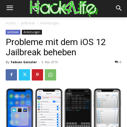
Home
Jailbreak
Anleitungen
Jailbreak
Anleitungen
Probleme mit dem iOS 12
Jailbreak beheben
By
Fabian Geissler
-
6. Mai 2019
0