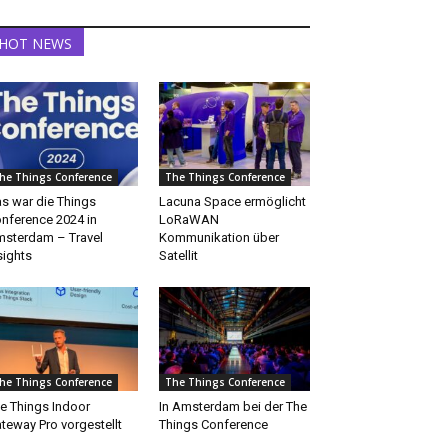
HOT NEWS
he Things Conference
The Things Conference
s war die Things
Lacuna Space ermöglicht
nference 2024 in
LoRaWAN
sterdam – Travel
Kommunikation über
sights
Satellit
he Things Conference
The Things Conference
e Things Indoor
In Amsterdam bei der The
teway Pro vorgestellt
Things Conference