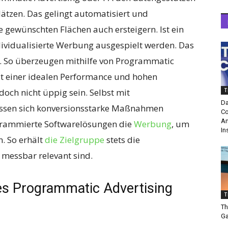
ätzen. Das gelingt automatisiert und
ie gewünschten Flächen auch ersteigern. Ist ein
dividualisierte Werbung ausgespielt werden. Das
e. So überzeugen mithilfe von Programmatic
 einer idealen Performance und hohen
doch nicht üppig sein. Selbst mit
T
Da
assen sich konversionsstarke Maßnahmen
Co
Am
ogrammierte Softwarelösungen die
Werbung
, um
In
. So erhält
die Zielgruppe
stets die
 messbar relevant sind.
hes Programmatic Advertising
T
Th
Ga