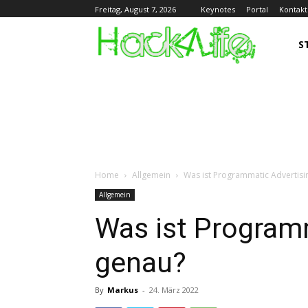
Keynotes
Portal
Kontakt
Freitag, August 7, 2026
S
Home
Allgemein
Was ist Programmatic Advertisi
Allgemein
Was ist Program
genau?
By
Markus
-
24. März 2022