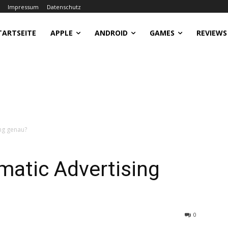
Impressum
Datenschutz
TARTSEITE
APPLE
ANDROID
GAMES
REVIEWS
ng genau?
matic Advertising
0