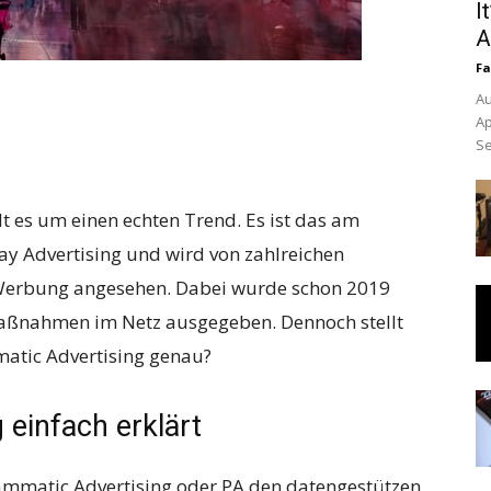
I
A
Fa
Au
Ap
Se
 es um einen echten Trend. Es ist das am
y Advertising und wird von zahlreichen
-Werbung angesehen. Dabei wurde schon 2019
Maßnahmen im Netz ausgegeben. Dennoch stellt
matic Advertising genau?
einfach erklärt
ammatic Advertising oder PA den datengestützen