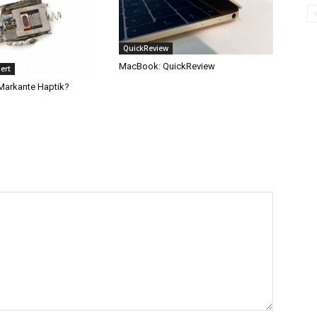
QuickReview
MacBook: QuickReview
ert
 Markante Haptik?