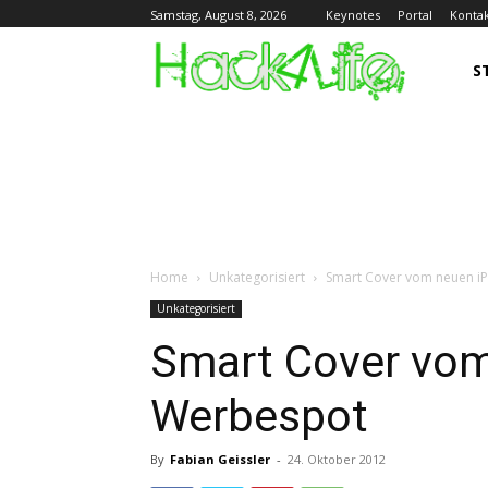
Keynotes
Portal
Konta
Samstag, August 8, 2026
S
Home
Unkategorisiert
Smart Cover vom neuen i
Unkategorisiert
Smart Cover vom
Werbespot
By
Fabian Geissler
-
24. Oktober 2012