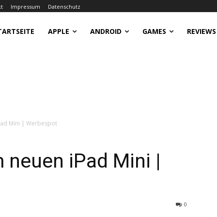
kt
Impressum
Datenschutz
TARTSEITE
APPLE
ANDROID
GAMES
REVIEWS
Pad Mini | Werbespot
 neuen iPad Mini |
0