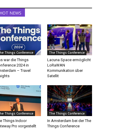
HOT NEWS
he Things Conference
The Things Conference
s war die Things
Lacuna Space ermöglicht
nference 2024 in
LoRaWAN
sterdam – Travel
Kommunikation über
sights
Satellit
he Things Conference
The Things Conference
e Things Indoor
In Amsterdam bei der The
teway Pro vorgestellt
Things Conference