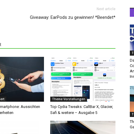
Next article
Giveaway: EarPods zu gewinnen! *Beendet*
R
T
Da
Co
Am
In
ert
Theme Vorstellungen
martphone: Aussichten
Top Cydia Tweaks: CallBar X, Glacier,
rheiten
Safi & weitere – Ausgabe 5
T
Th
Ga