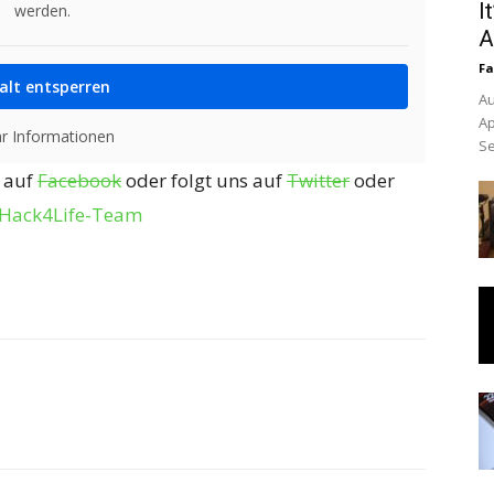
I
werden.
A
Fa
alt entsperren
Au
Ap
r Informationen
Se
“ auf
Facebook
oder folgt uns auf
Twitter
oder
Hack4Life-Team