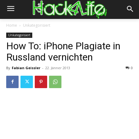
Home
Unkategorisiert
Unkategorisiert
How To: iPhone Plagiate in
Russland vernichten
By
Fabian Geissler
-
22. Jänner 2013
0