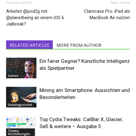
Previous article
Next article
Arbeitet @pod2g mit
Clamcase Pro: iPad als
@planetbeing an einem iOS 6
MacBook Air nutzen
Jailbreak?
RELATED ARTICLES
MORE FROM AUTHOR
Ein fairer Gegner? Künstliche Intelligenz
als Spielpartner
Games
Mining am Smartphone: Aussichten und
Besonderheiten
Unkategorisiert
Top Cydia Tweaks: CallBar X, Glacier,
Safi & weitere – Ausgabe 5
Theme
Vorstellungen