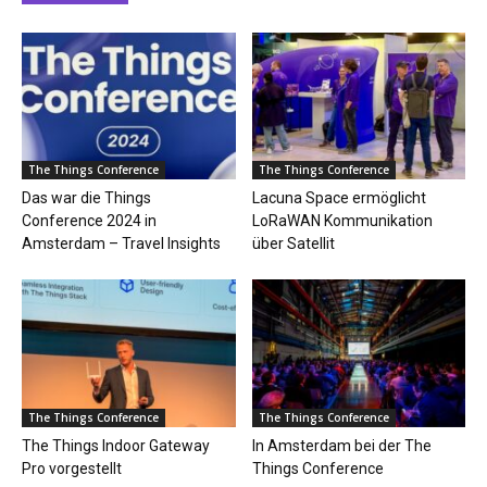
The Things Conference
The Things Conference
Das war die Things
Lacuna Space ermöglicht
Conference 2024 in
LoRaWAN Kommunikation
Amsterdam – Travel Insights
über Satellit
The Things Conference
The Things Conference
The Things Indoor Gateway
In Amsterdam bei der The
Pro vorgestellt
Things Conference