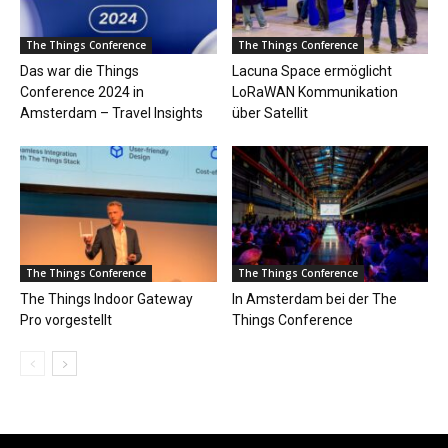
The Things Conference
The Things Conference
Das war die Things
Lacuna Space ermöglicht
Conference 2024 in
LoRaWAN Kommunikation
Amsterdam – Travel Insights
über Satellit
The Things Conference
The Things Conference
The Things Indoor Gateway
In Amsterdam bei der The
Pro vorgestellt
Things Conference