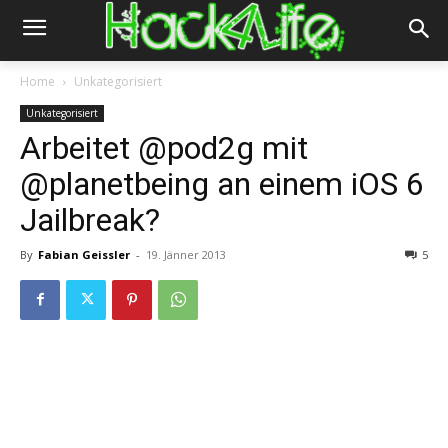
Home
Unkategorisiert
Unkategorisiert
Arbeitet @pod2g mit
@planetbeing an einem iOS 6
Jailbreak?
By
Fabian Geissler
-
19. Jänner 2013
5