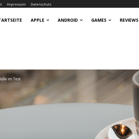
kt
Impressum
Datenschutz
TARTSEITE
APPLE
ANDROID
GAMES
REVIEWS
ülle im Test