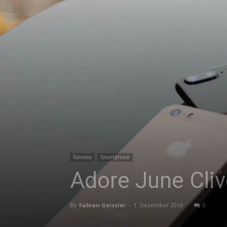
Reviews
Smartphone
Adore June Cliv
By
Fabian Geissler
-
1. Dezember 2016
0