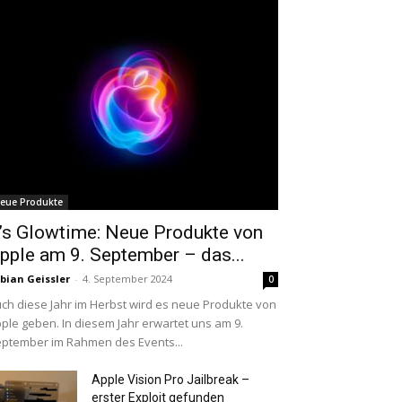
eue Produkte
t’s Glowtime: Neue Produkte von
pple am 9. September – das...
bian Geissler
-
4. September 2024
0
ch diese Jahr im Herbst wird es neue Produkte von
ple geben. In diesem Jahr erwartet uns am 9.
ptember im Rahmen des Events...
Apple Vision Pro Jailbreak –
erster Exploit gefunden