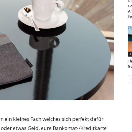
Da
Co
Am
In
T
Th
Ga
n ein kleines Fach welches sich perfekt dafür
 oder etwas Geld, eure Bankomat-/Kreditkarte