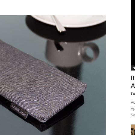
N
I
A
Fa
Au
Ap
Se