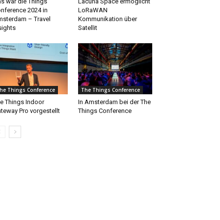
s war die Things
Lacuna Space ermöglicht
nference 2024 in
LoRaWAN
sterdam – Travel
Kommunikation über
sights
Satellit
he Things Conference
The Things Conference
e Things Indoor
In Amsterdam bei der The
teway Pro vorgestellt
Things Conference