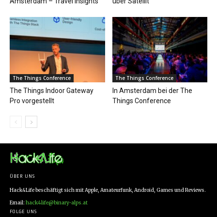
Amsterdam – Travel Insights
über Satellit
The Things Conference
The Things Conference
The Things Indoor Gateway
In Amsterdam bei der The
Pro vorgestellt
Things Conference
ÜBER UNS
Hack4Life beschäftigt sich mit Apple, Amateurfunk, Android, Games und Reviews.
Email:
hack4life@binary-alps.at
FOLGE UNS