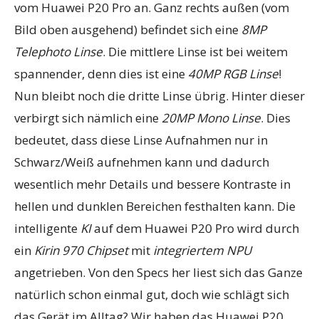
vom Huawei P20 Pro an. Ganz rechts außen (vom
Bild oben ausgehend) befindet sich eine
8MP
Telephoto Linse
. Die mittlere Linse ist bei weitem
spannender, denn dies ist eine
40MP RGB Linse
!
Nun bleibt noch die dritte Linse übrig. Hinter dieser
verbirgt sich nämlich eine
20MP Mono Linse
. Dies
bedeutet, dass diese Linse Aufnahmen nur in
Schwarz/Weiß aufnehmen kann und dadurch
wesentlich mehr Details und bessere Kontraste in
hellen und dunklen Bereichen festhalten kann. Die
intelligente
KI
auf dem Huawei P20 Pro wird durch
ein
Kirin 970 Chipset
mit
integriertem NPU
angetrieben. Von den Specs her liest sich das Ganze
natürlich schon einmal gut, doch wie schlägt sich
das Gerät im Alltag? Wir haben das Huawei P20