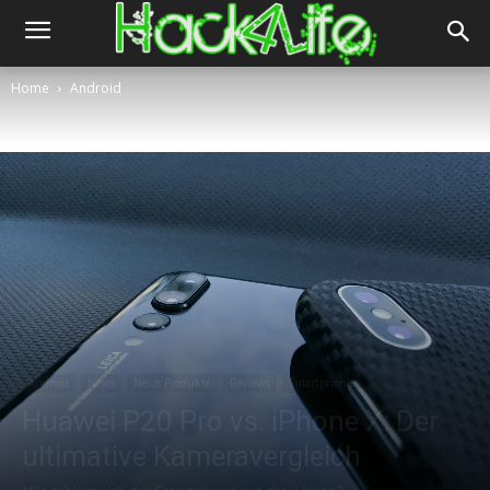
Home
Android
Android
News
Neue Produkte
Reviews
Smartphone
Huawei P20 Pro vs. iPhone X: Der
ultimative Kameravergleich