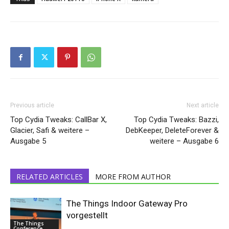
Previous article
Next article
Top Cydia Tweaks: CallBar X,
Top Cydia Tweaks: Bazzi,
Glacier, Safi & weitere –
DebKeeper, DeleteForever &
Ausgabe 5
weitere – Ausgabe 6
RELATED ARTICLES
MORE FROM AUTHOR
The Things Indoor Gateway Pro
vorgestellt
The Things
Conference