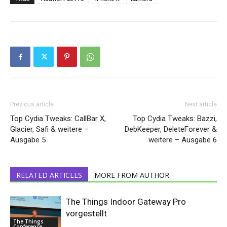
Previous article
Next article
Top Cydia Tweaks: CallBar X,
Top Cydia Tweaks: Bazzi,
Glacier, Safi & weitere –
DebKeeper, DeleteForever &
Ausgabe 5
weitere – Ausgabe 6
RELATED ARTICLES
MORE FROM AUTHOR
The Things Indoor Gateway Pro
vorgestellt
The Things
Conference