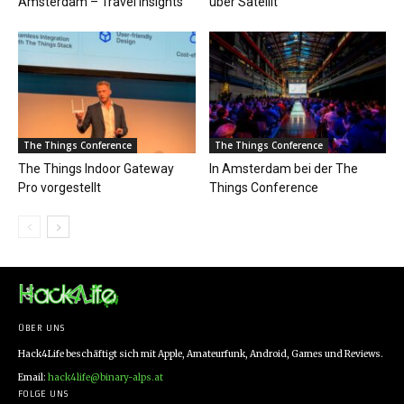
Amsterdam – Travel Insights
über Satellit
The Things Conference
The Things Conference
The Things Indoor Gateway
In Amsterdam bei der The
Pro vorgestellt
Things Conference
ÜBER UNS
Hack4Life beschäftigt sich mit Apple, Amateurfunk, Android, Games und Reviews.
Email:
hack4life@binary-alps.at
FOLGE UNS