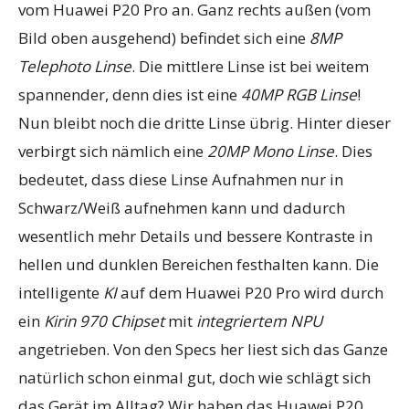
vom Huawei P20 Pro an. Ganz rechts außen (vom
Bild oben ausgehend) befindet sich eine
8MP
Telephoto Linse
. Die mittlere Linse ist bei weitem
spannender, denn dies ist eine
40MP RGB Linse
!
Nun bleibt noch die dritte Linse übrig. Hinter dieser
verbirgt sich nämlich eine
20MP Mono Linse
. Dies
bedeutet, dass diese Linse Aufnahmen nur in
Schwarz/Weiß aufnehmen kann und dadurch
wesentlich mehr Details und bessere Kontraste in
hellen und dunklen Bereichen festhalten kann. Die
intelligente
KI
auf dem Huawei P20 Pro wird durch
ein
Kirin 970 Chipset
mit
integriertem NPU
angetrieben. Von den Specs her liest sich das Ganze
natürlich schon einmal gut, doch wie schlägt sich
das Gerät im Alltag? Wir haben das Huawei P20