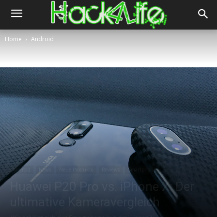
Home
Android
Android
News
Neue Produkte
Reviews
Smartphone
Huawei P20 Pro vs. iPhone X: Der
ultimative Kameravergleich