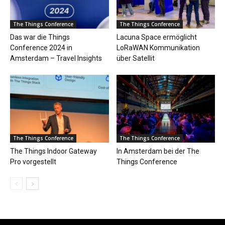
The Things Conference
The Things Conference
Das war die Things
Lacuna Space ermöglicht
Conference 2024 in
LoRaWAN Kommunikation
Amsterdam – Travel Insights
über Satellit
The Things Conference
The Things Conference
The Things Indoor Gateway
In Amsterdam bei der The
Pro vorgestellt
Things Conference