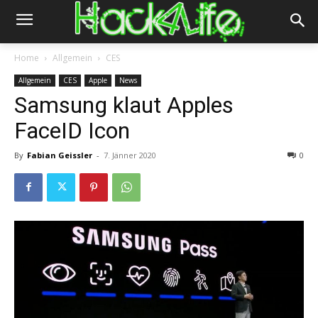
Home
Allgemein
CES
Allgemein
CES
Apple
News
Samsung klaut Apples
FaceID Icon
By
Fabian Geissler
-
7. Jänner 2020
0