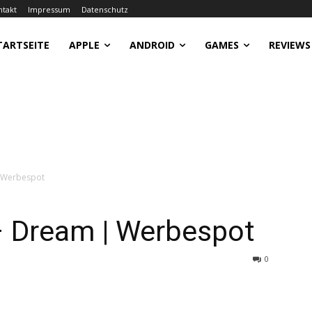
ntakt
Impressum
Datenschutz
TARTSEITE
APPLE
ANDROID
GAMES
REVIEWS
| Werbespot
– Dream | Werbespot
0