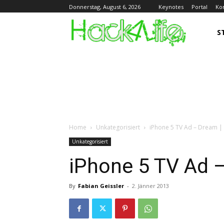
Keynotes
Portal
Ko
Donnerstag, August 6, 2026
S
Home
Unkategorisiert
iPhone 5 TV Ad – Dream 
Unkategorisiert
iPhone 5 TV Ad 
By
Fabian Geissler
-
2. Jänner 2013