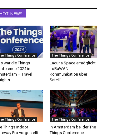
HOT NEWS
he Things Conference
The Things Conference
s war die Things
Lacuna Space ermöglicht
nference 2024 in
LoRaWAN
sterdam – Travel
Kommunikation über
sights
Satellit
he Things Conference
The Things Conference
e Things Indoor
In Amsterdam bei der The
teway Pro vorgestellt
Things Conference