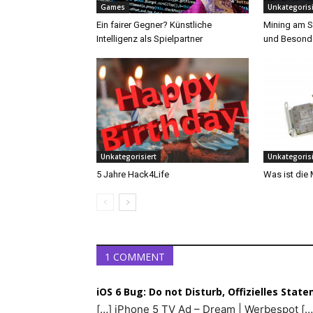
Games
Unkategorisi
Ein fairer Gegner? Künstliche
Mining am S
Intelligenz als Spielpartner
und Besonde
Unkategorisiert
Unkategorisi
5 Jahre Hack4Life
Was ist die
1 COMMENT
iOS 6 Bug: Do not Disturb, Offizielles Sta
[…] iPhone 5 TV Ad – Dream | Werbespot […