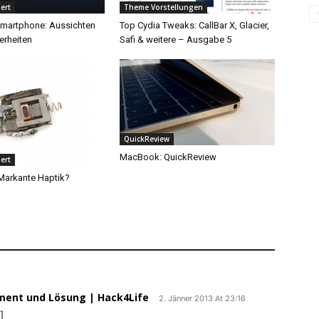
ert
Theme Vorstellungen
martphone: Aussichten
Top Cydia Tweaks: CallBar X, Glacier,
rheiten
Safi & weitere – Ausgabe 5
QuickReview
MacBook: QuickReview
ert
 Markante Haptik?
tement und Lösung | Hack4Life
2. Jänner 2013 At 23:16
]