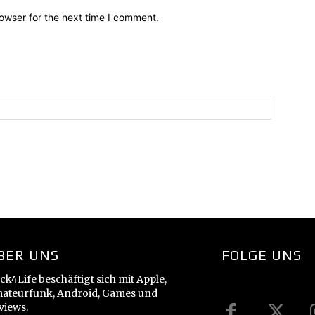
owser for the next time I comment.
BER UNS
FOLGE UNS
ck4Life beschäftigt sich mit Apple,
ateurfunk, Android, Games und
views.