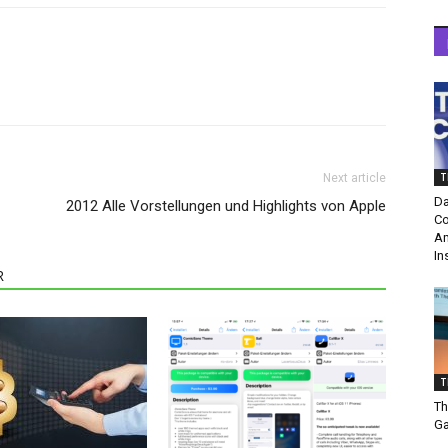
T
Next article
Da
2012 Alle Vorstellungen und Highlights von Apple
Co
Am
In
R
T
Th
Ga