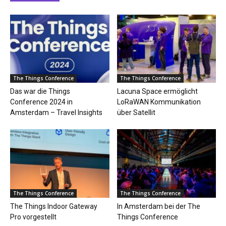
The Things Conference
The Things Conference
Das war die Things
Lacuna Space ermöglicht
Conference 2024 in
LoRaWAN Kommunikation
Amsterdam – Travel Insights
über Satellit
The Things Conference
The Things Conference
The Things Indoor Gateway
In Amsterdam bei der The
Pro vorgestellt
Things Conference