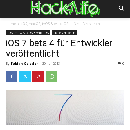
Home
iOS, macOS, tvOS & watchOS
Neue Versionen
iOS, macOS, tvOS & watchOS
Neue Versionen
iOS 7 beta 4 für Entwickler
veröffentlicht
By
Fabian Geissler
-
30. Juli 2013
0