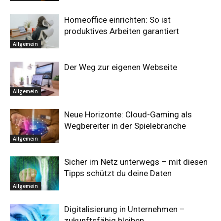
Homeoffice einrichten: So ist
produktives Arbeiten garantiert
Allgemein
Der Weg zur eigenen Webseite
Allgemein
Neue Horizonte: Cloud-Gaming als
Wegbereiter in der Spielebranche
Allgemein
Sicher im Netz unterwegs – mit diesen
Tipps schützt du deine Daten
Allgemein
Digitalisierung in Unternehmen –
zukunftsfähig bleiben