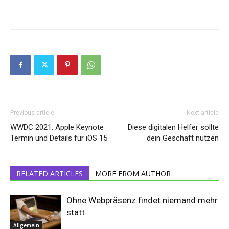
Previous article
Next article
WWDC 2021: Apple Keynote
Diese digitalen Helfer sollte
Termin und Details für iOS 15
dein Geschäft nutzen
RELATED ARTICLES
MORE FROM AUTHOR
Ohne Webpräsenz findet niemand mehr
statt
Allgemein