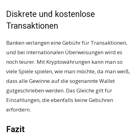
Diskrete und kostenlose
Transaktionen
Banken verlangen eine Gebühr für Transaktionen,
und bei internationalen Überweisungen wird es
noch teurer. Mit Kryptowährungen kann man so
viele Spiele spielen, wie man möchte, da man weiß,
dass alle Gewinne auf die sogenannte Wallet
gutgeschrieben werden. Das Gleiche gilt für
Einzahlungen, die ebenfalls keine Gebühren
erfordern.
Fazit