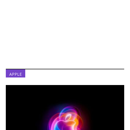
APPLE