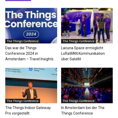
The Things Conference
The Things Conference
Das war die Things
Lacuna Space ermöglicht
Conference 2024 in
LoRaWAN Kommunikation
Amsterdam – Travel Insights
über Satellit
The Things Conference
The Things Conference
The Things Indoor Gateway
In Amsterdam bei der The
Pro vorgestellt
Things Conference