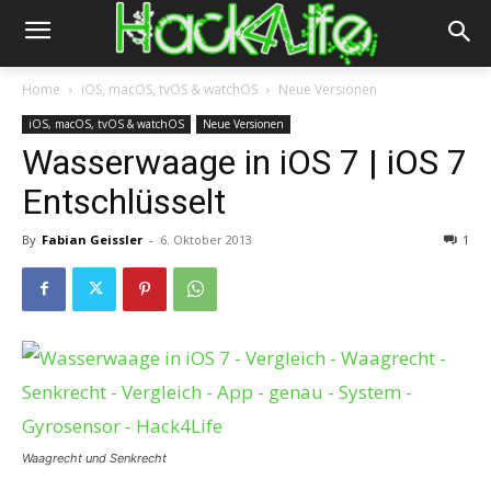
Home
iOS, macOS, tvOS & watchOS
Neue Versionen
iOS, macOS, tvOS & watchOS
Neue Versionen
Wasserwaage in iOS 7 | iOS 7
Entschlüsselt
By
Fabian Geissler
-
6. Oktober 2013
1
Waagrecht und Senkrecht