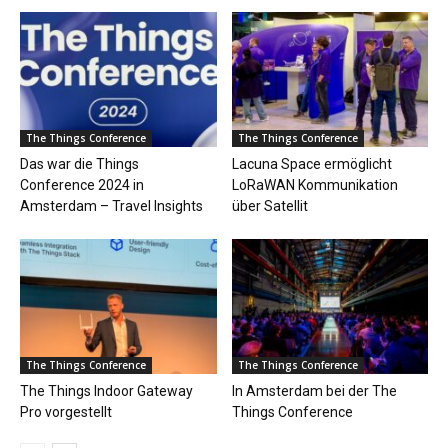
The Things Conference
The Things Conference
Das war die Things
Lacuna Space ermöglicht
Conference 2024 in
LoRaWAN Kommunikation
Amsterdam – Travel Insights
über Satellit
The Things Conference
The Things Conference
The Things Indoor Gateway
In Amsterdam bei der The
Pro vorgestellt
Things Conference