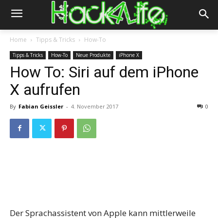
Home
Tipps & Tricks
How-To
Tipps & Tricks
How-To
Neue Produkte
iPhone X
How To: Siri auf dem iPhone
X aufrufen
By
Fabian Geissler
-
4. November 2017
0
Der Sprachassistent von Apple kann mittlerweile