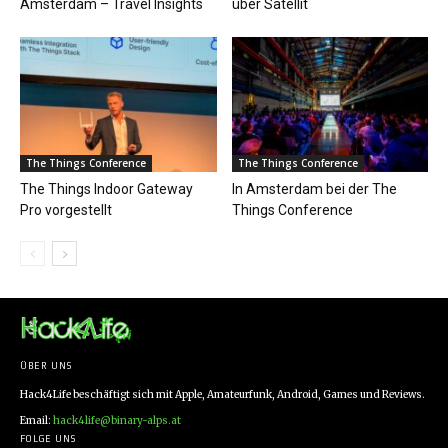
Amsterdam – Travel Insights
über Satellit
The Things Conference
The Things Conference
The Things Indoor Gateway
In Amsterdam bei der The
Pro vorgestellt
Things Conference
ÜBER UNS
Hack4Life beschäftigt sich mit Apple, Amateurfunk, Android, Games und Reviews.
Email:
hack4life@binary-alps.at
FOLGE UNS