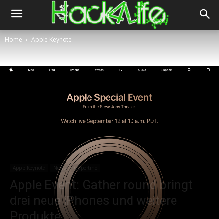
Home
Apple Keynote
Apple Keynote
News
Cupertino
Apple Event: Gather round bringt
drei neue iPhones und weitere
Produkte