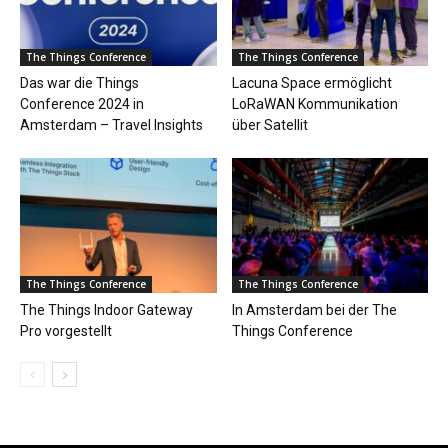
The Things Conference
The Things Conference
Das war die Things
Lacuna Space ermöglicht
Conference 2024 in
LoRaWAN Kommunikation
Amsterdam – Travel Insights
über Satellit
The Things Conference
The Things Conference
The Things Indoor Gateway
In Amsterdam bei der The
Pro vorgestellt
Things Conference