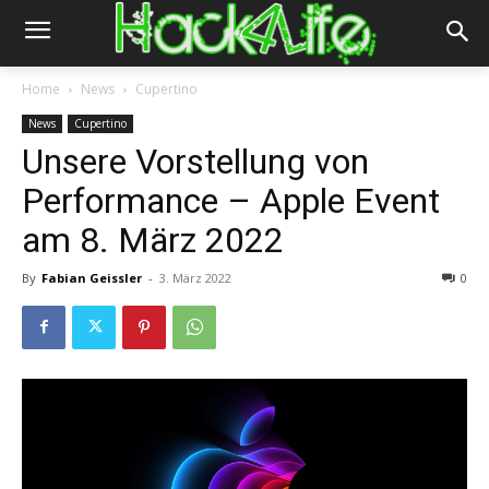
Home
News
Cupertino
News
Cupertino
Unsere Vorstellung von
Performance – Apple Event
am 8. März 2022
By
Fabian Geissler
-
3. März 2022
0