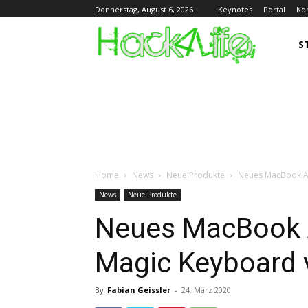
Keynotes
Portal
Ko
Donnerstag, August 6, 2026
S
Home
News
Neue Produkte
Neues MacBook Ai
News
Neue Produkte
Neues MacBook 
Magic Keyboard v
By
Fabian Geissler
-
24. März 2020