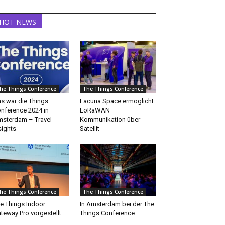
HOT NEWS
he Things Conference
The Things Conference
s war die Things
Lacuna Space ermöglicht
nference 2024 in
LoRaWAN
sterdam – Travel
Kommunikation über
sights
Satellit
he Things Conference
The Things Conference
e Things Indoor
In Amsterdam bei der The
teway Pro vorgestellt
Things Conference