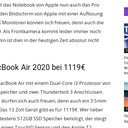
zt das Notebook von Apple nun auch das Pro
 den Bildschirm von Apple mit einer Auflösung
K Monitoren können sich freuen, denn auch die
0. Als Frontkamera kommt leider immer noch
 ist dies in der heutigen Zeit absolut nicht
T
Da
Co
cBook Air 2020 bei 1119€
Am
In
cBook Air mit einem Dual-Core i3 Prozessor von
sspeicher und zwei Thunderbolt 3 Anschlüssen.
dürfen sich auch freuen, denn auch ein 3.5mm
Das 13 Zoll Gerät gibt es für 1119€. Wer lieber
T
Th
estens 512GB SSD Speicher benötigt, der steigt
Ga
 es einen TouchID Sensor und den Apple T2