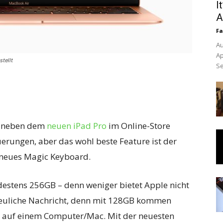
I
A
Fa
Au
Ap
tellt
Se
, neben dem
neuen iPad Pro
im Online-Store
uerungen, aber das wohl beste Feature ist der
n neues Magic Keyboard.
stens 256GB – denn weniger bietet Apple nicht
freuliche Nachricht, denn mit 128GB kommen
s auf einem Computer/Mac. Mit der neuesten