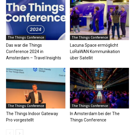
The Things Conference
The Things Conference
Das war die Things
Lacuna Space ermöglicht
Conference 2024 in
LoRaWAN Kommunikation
Amsterdam – Travel Insights
über Satellit
The Things Conference
The Things Conference
The Things Indoor Gateway
In Amsterdam bei der The
Pro vorgestellt
Things Conference